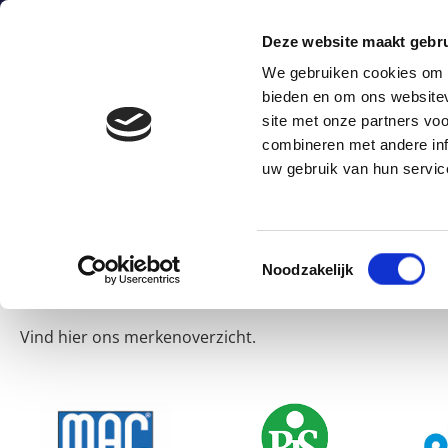
0172-424247
sales@astro.nl
Energieweg 
Deze website maakt gebru
We gebruiken cookies om c
bieden en om ons websitev
H
site met onze partners vo
combineren met andere inf
uw gebruik van hun servic
Merken
Toestemmingsselectie
Noodzakelijk
Vind hier ons merkenoverzicht.