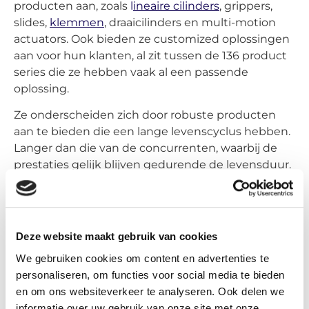
producten aan, zoals
l
ineaire cilinders
, grippers,
slides,
klemmen
, draaicilinders en multi-motion
actuators. Ook bieden ze customized oplossingen
aan voor hun klanten, al zit tussen de 136 product
series die ze hebben vaak al een passende
oplossing.
Ze onderscheiden zich door robuste producten
aan te bieden die een lange levenscyclus hebben.
Langer dan die van de concurrenten, waarbij de
prestaties gelijk blijven gedurende de levensduur.
Daarnaast biedt het van oorsprong Amerikaanse
bedrijf software en internetapplicaties aan die het
gebruik van hun producten vergemakkelijken.
Deze website maakt gebruik van cookies
PHD is werkzaam in veel industrieën. Bijvoorbeeld
de medische industrie, verpakkingen, glas
We gebruiken cookies om content en advertenties te
industrie, automotive, voedsel industrie tot de
personaliseren, om functies voor social media te bieden
robotica. Meer weten over hun producten en
en om ons websiteverkeer te analyseren. Ook delen we
diensten? Bekijk de onderstaande video. Op de
informatie over uw gebruik van onze site met onze