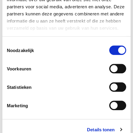
website van PHD zelf zijn nog meer informatieve
partners voor social media, adverteren en analyse. Deze
video’s te vinden.
partners kunnen deze gegevens combineren met andere
informatie die u aan ze heeft verstrekt of die ze hebben
verzameld op basis van uw gebruik van hun services.
Toestemmingsselectie
Noodzakelijk
Voorkeuren
Heeft u vragen over de grippers en cilinders, of wilt u
sparren met één van onze specialisten? Neem dan
Statistieken
contact met ons op. We komen graag langs op locatie
en geven vrijblijvend advies.
Marketing
Producten:
Details tonen
Mechanische grippers