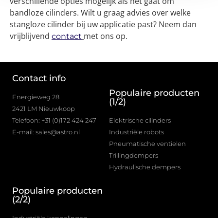
verschillende opties mogelijk als het gaat om
bandloze cilinders. Wilt u graag advies over welke
stangloze cilinder bij uw applicatie past? Neem dan
vrijblijvend
met ons op.
contact
Contact info
Populaire producten
Energieweg 28
(1/2)
2421 LM Nieuwkoop
Telefoon: +31 (0)172 424 247
Elektrische cilinders
E-mail: sales@astro.nl
Industriële robots
Pneumatische ventielen
Trillingdempers
Hydraulische dempers
Populaire producten
(2/2)