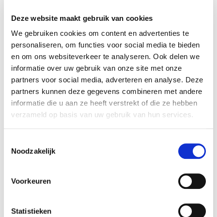
de bandcilinders.
Deze website maakt gebruik van cookies
1 ] Magnetisch gekoppelde cilinders
We gebruiken cookies om content en advertenties te
Bij de magnetisch gekoppelde cilinder is er sprake van
personaliseren, om functies voor social media te bieden
een sterke magneet op zowel de zuiger als de carrier
en om ons websiteverkeer te analyseren. Ook delen we
aan de buitenzijde. Het voordeel is dat deze ook
informatie over uw gebruik van onze site met onze
eventueel in vochtige omgeving uit de voeten kan.
partners voor social media, adverteren en analyse. Deze
partners kunnen deze gegevens combineren met andere
2 ] Kabelcilinders
informatie die u aan ze heeft verstrekt of die ze hebben
Kabelcilinders hebben een nylon kabel die over twee
verzameld op basis van uw gebruik van hun services.
poelies lopen. Deze kabel is aan beide zijdes
verbonden met de zuiger in de extrusie. Voor
Toestemmingsselectie
transportsystemen in omgevingen met hoge
Noodzakelijk
temperaturen kan hierdoor de cilinder buiten de hete
zone geplaatst worden en de kabel door de hitte
Voorkeuren
lopen (denk bijvoorbeeld aan ovens in bakkerijen).
3 ] Bandcilinders
Statistieken