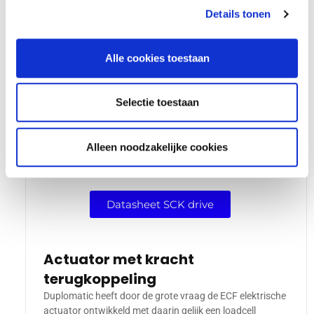
De software is eenvoudig in gebruik en is via een PC te
Details tonen
programmeren in te leren. Deze drives zijn beschikbaar in
DC en AC (1-fase en 3-fase).
De Drives zijn ook te gebruiken met ander merk motoren.
Alle cookies toestaan
Momenteel hebben we de SCD, SCH en SCK type drives
beschikbaar.
Selectie toestaan
Datasheet SCH drive
Alleen noodzakelijke cookies
Datasheet SCD drive
Datasheet SCK drive
Actuator met kracht
terugkoppeling
Duplomatic heeft door de grote vraag de ECF elektrische
actuator ontwikkeld met daarin gelijk een loadcell