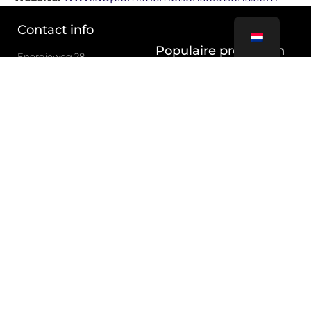
Contact info
Populaire producten
Energieweg 28
(1/2)
2421 LM Nieuwkoop
Telefoon: +31 (0)172 424 247
Elektrische cilinders
E-mail: sales@astro.nl
Industriële robots
Pneumatische ventielen
Trillingdempers
Hydraulische dempers
Populaire producten
(2/2)
Industriële koppelingen
Klemmen
Luchtverzorging
RVS Ventielen
Stangloze cilinders