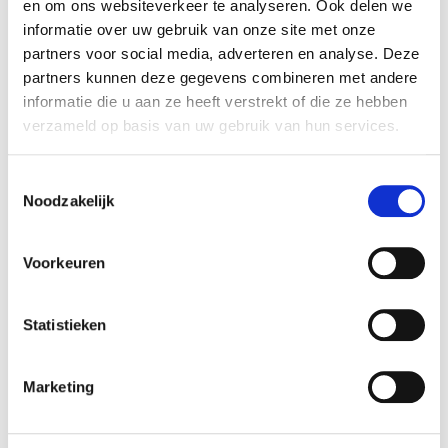
en om ons websiteverkeer te analyseren. Ook delen we
– Dikkere zuigerstang qua diameter en wanddikte voor
meer kracht en snelheid uit een compacte unit
informatie over uw gebruik van onze site met onze
partners voor social media, adverteren en analyse. Deze
– Grotere kogelomloopspindels in een compacter
partners kunnen deze gegevens combineren met andere
formaat
informatie die u aan ze heeft verstrekt of die ze hebben
– Elektrische actuator met geïntegreerde loadcell
verzameld op basis van uw gebruik van hun services.
– Mogelijkheid tot smeren van de kogelomloopspindel
met speciale vulnippel, zonder demontage
Toestemmingsselectie
Noodzakelijk
– Compleet pakket vanaf 1 leverancier, productie in Italië
Voorkeuren
Drives
Statistieken
Voor elke servomotor biedt Duplomatic een Servodrive
aan. De SCH drive is beschikbaar met Modbus,
Marketing
CanOpen, Profinet en Ethercat protocol. Daarnaast zijn
I/O mogelijkheden beschikbaar.