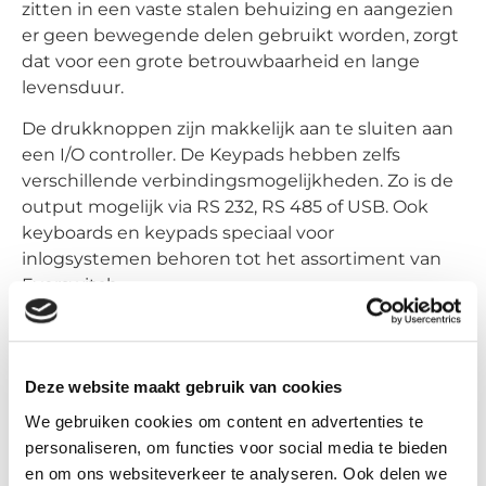
zitten in een vaste stalen behuizing en aangezien
er geen bewegende delen gebruikt worden, zorgt
dat voor een grote betrouwbaarheid en lange
levensduur.
De drukknoppen zijn makkelijk aan te sluiten aan
een I/O controller. De Keypads hebben zelfs
verschillende verbindingsmogelijkheden. Zo is de
output mogelijk via RS 232, RS 485 of USB. Ook
keyboards en keypads speciaal voor
inlogsystemen behoren tot het assortiment van
Everswitch.
Aangezien er geen bewegende delen zijn, zijn de
drukknoppen en keypads mogelijk die volledig
waterdicht en stofbestendig zijn. Bovendien zijn er
Deze website maakt gebruik van cookies
keypads beschikbaar met IP69K (Ingress
We gebruiken cookies om content en advertenties te
Protection). Door deze speciale kenmerken
personaliseren, om functies voor social media te bieden
worden de keypads en knoppen veel gebruikt in
en om ons websiteverkeer te analyseren. Ook delen we
onderzeeërs, voertuigen die vaak het water in