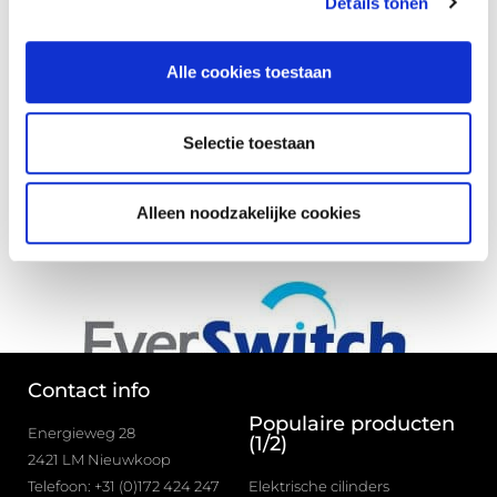
Details tonen
Producten:
Alle cookies toestaan
Instrumentatie
Selectie toestaan
Website:
Alleen noodzakelijke cookies
www.barantec.com
Contact info
Populaire producten
Energieweg 28
(1/2)
2421 LM Nieuwkoop
Telefoon: +31 (0)172 424 247
Elektrische cilinders