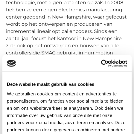
technologie, met eigen patenten op zak. In 2008
hebben ze een eigen Electronics manufacturing
center geopend in New Hampshire, waar gefocust
wordt op het ontwerpen en produceren van
incremental lineair optical encoders. Sinds een
aantal jaar focust het kantoor in New Hampshire
zich ook op het ontwerpen en bouwen van alle
controllers die SMAC gebruikt in hun motion
control systemen. Ze integreren ook roterende
motoren en encoders voor de actuator groep in
Californië.
Deze website maakt gebruik van cookies
De
elektrische cilinders
van SMAC onderscheiden
zich doordat ze zowel op zeer hoge als lage
We gebruiken cookies om content en advertenties te
snelheid accuraat kunnen functioneren. Hun
personaliseren, om functies voor social media te bieden
zogeheten Soft-Land zorgt voor deze accurate
en om ons websiteverkeer te analyseren. Ook delen we
positionering zonder deze verstoren.
informatie over uw gebruik van onze site met onze
partners voor social media, adverteren en analyse. Deze
Daar waar tijdsbesparing nodig is, zijn de
partners kunnen deze gegevens combineren met andere
producten van SMAC een optie. Kracht, precisie en