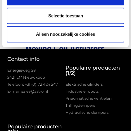
www.smac-mca.com
Selectie toestaan
Alleen noodzakelijke cookies
Contact info
Populaire producten
Energieweg 28
(1/2)
2421 LM Nieuwkoop
Telefoon: +31 (0)172 424 247
Elektrische cilinders
E-mail: sales@astro.nl
Industriële robots
Pneumatische ventielen
Trillingdempers
Hydraulische dempers
Populaire producten