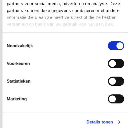
in het ontwerp dat vuil niet blijft zitten in de kanalen.
partners voor social media, adverteren en analyse. Deze
partners kunnen deze gegevens combineren met andere
Daarnaast is de foam en andere losse onderdelen
informatie die u aan ze heeft verstrekt of die ze hebben
makkelijk te vervangen.
verzameld op basis van uw gebruik van hun services.
Toestemmingsselectie
Noodzakelijk
Meer informatie over Joulin, vacuüm grijpers en
verschillende oplossingen? Kijk hieronder het filmpje of
Voorkeuren
neem vrijblijvend
met ons op. Langskomen op
contact
locatie of vrijblijvend meedenken over specifieke
Statistieken
uitdagingen doen we graag.
Marketing
Details tonen