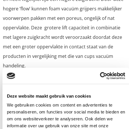
hogere ‘flow’ kunnen foam vacuüm grijpers makkelijker
voorwerpen pakken met een poreus, ongelijk of nat
oppervlakte. Deze grotere lift capaciteit in combinatie
met lagere zuigkracht wordt veroorzaakt doordat deze
met een groter oppervlakte in contact staat van de
producten in vergelijking met die van cups vacuüm
handeling.
Marktleider in de
houtindustrie
Deze website maakt gebruik van cookies
Joulin is de trotse uitvinder van de foam vacuüm grijper
We gebruiken cookies om content en advertenties te
personaliseren, om functies voor social media te bieden en
en heeft deze geperfectioneerd. Daarnaast komt Joulin
om ons websiteverkeer te analyseren. Ook delen we
vanuit de houtindustrie en houdt daarom rekening mee
informatie over uw gebruik van onze site met onze