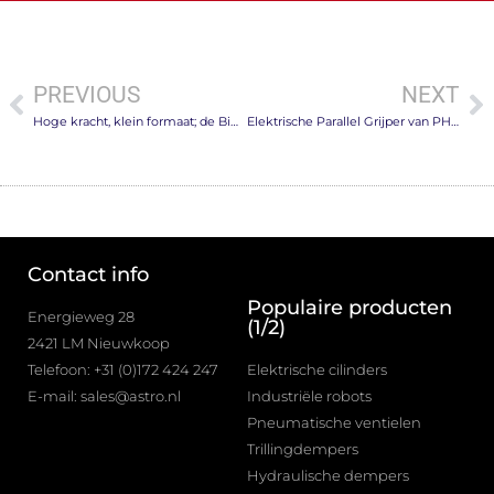
PREVIOUS
NEXT
Hoge kracht, klein formaat; de Bimba hydraulische cilinders.
Elektrische Parallel Grijper van PHD
Contact info
Populaire producten
Energieweg 28
(1/2)
2421 LM Nieuwkoop
Telefoon: +31 (0)172 424 247
Elektrische cilinders
E-mail: sales@astro.nl
Industriële robots
Pneumatische ventielen
Trillingdempers
Hydraulische dempers