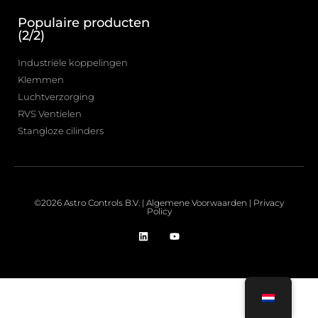
Populaire producten
(2/2)
Industriële koppelingen
Klemmen
Luchtverzorging
RVS Ventielen
Stangloze cilinders
©2026 Astro Controls B.V. |
Algemene Voorwaarden
|
Privacy
Policy