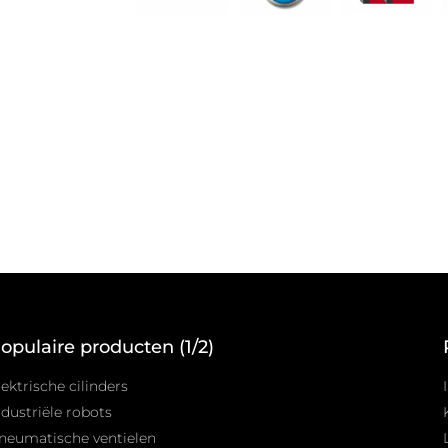
opulaire producten (1/2)
lektrische cilinders
ndustriële robots
neumatische ventielen