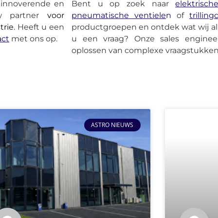
t innoverende en
Bent u op zoek naar
elektrisch
uw partner
voor
pneumatische
ventiele
n
of
trillin
trie
. Heeft u een
productgroepen en ontdek wat wij al
act
met ons op.
u een vraag? Onze sales engineers
oplossen van complexe vraagstukken 
ASTRO NIEUWS