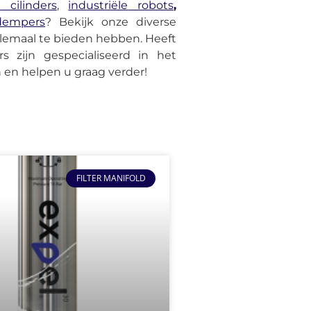
e
cilinders
,
industriële
robots
,
gdempers
? Bekijk onze diverse
lemaal te bieden hebben. Heeft
 zijn gespecialiseerd in het
en helpen u graag verder!
FILTER MANIFOLD