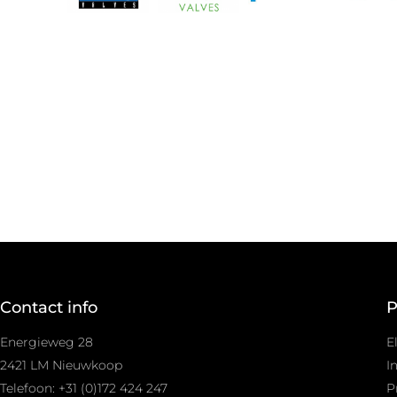
Contact info
P
Energieweg 28
E
2421 LM Nieuwkoop
I
Telefoon: +31 (0)172 424 247
P