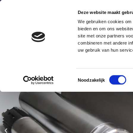
0172-424247
sales@astro.nl
Energieweg 
Deze website maakt gebru
We gebruiken cookies om c
bieden en om ons websitev
H
site met onze partners vo
combineren met andere inf
uw gebruik van hun servic
Toestemmingsselectie
Noodzakelijk