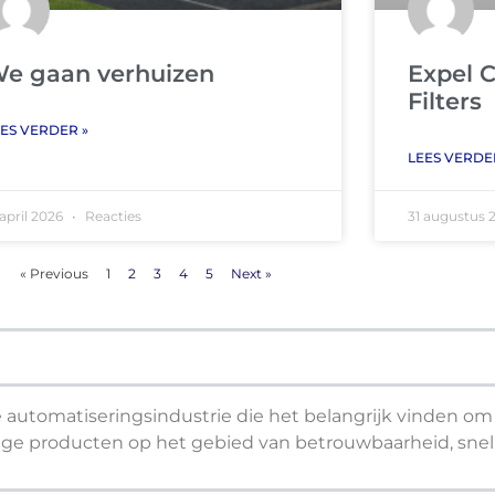
e gaan verhuizen
Expel 
Filters
ES VERDER »
LEES VERDE
 april 2026
Reacties
31 augustus 
« Previous
1
2
3
4
5
Next »
e automatiseringsindustrie die het belangrijk vinden o
ige producten op het gebied van betrouwbaarheid, snel