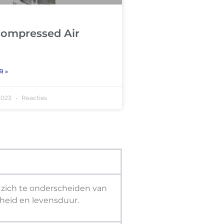
Compressed Air
R »
2023
Reacties
m zich te onderscheiden van
heid en levensduur.