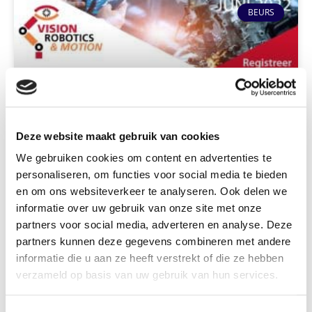
BEURS
Deze website maakt gebruik van cookies
We gebruiken cookies om content en advertenties te
Vision, Robotics & Motion 2022
personaliseren, om functies voor social media te bieden
en om ons websiteverkeer te analyseren. Ook delen we
LEES VERDER »
informatie over uw gebruik van onze site met onze
partners voor social media, adverteren en analyse. Deze
partners kunnen deze gegevens combineren met andere
16 mei 2022
Reacties
informatie die u aan ze heeft verstrekt of die ze hebben
verzameld op basis van uw gebruik van hun services.
« Previous
1
2
3
4
5
Next »