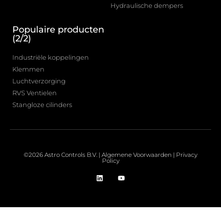
Hydraulische dempers
Populaire producten
(2/2)
Industriële koppelingen
Klemmen
Luchtverzorging
RVS Ventielen
Stangloze cilinders
©2026 Astro Controls B.V. |
Algemene Voorwaarden
|
Privacy
Policy