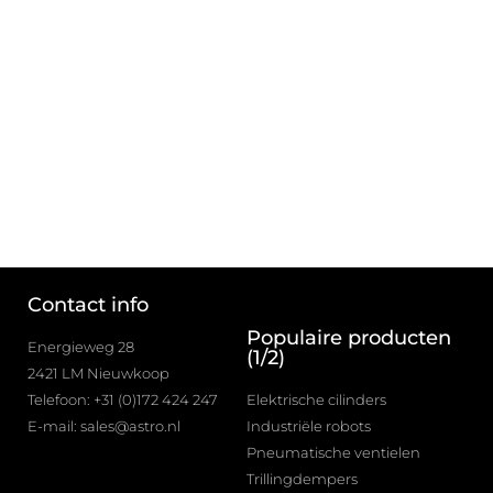
Contact info
Populaire producten
Energieweg 28
(1/2)
2421 LM Nieuwkoop
Telefoon: +31 (0)172 424 247
Elektrische cilinders
E-mail: sales@astro.nl
Industriële robots
Pneumatische ventielen
Trillingdempers