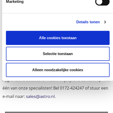
de 316-serie
Marketing
Kogel- en rolschroef opties
Kracht/stuwkracht tot 7.868 lbf (35 kN)
Details tonen
Slaglengtes tot 48 inch (1,2 m)
IP69K, Clean-in-place compatibel
Alle cookies toestaan
Voor elke uitdaging een
Selectie toestaan
passende oplossing!
Alleen noodzakelijke cookies
Heeft u vragen over alle mogelijkheden van onze
hygiënische actuators? Neem vrijblijvend contact op met
één van onze specialisten! Bel 0172-424247 of stuur een
e-mail naar:
.
sales@astro.nl