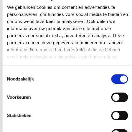
persen, pompen, vullen of snijden.
We gebruiken cookies om content en advertenties te
personaliseren, om functies voor social media te bieden en
om ons websiteverkeer te analyseren. Ook delen we
informatie over uw gebruik van onze site met onze
partners voor social media, adverteren en analyse. Deze
partners kunnen deze gegevens combineren met andere
informatie die u aan ze heeft verstrekt of die ze hebben
verzameld op basis van uw gebruik van hun services.
Toestemmingsselectie
Noodzakelijk
Specificaties RSH
Voorkeuren
hygiënische actuator
Statistieken
3 body-maten met roestvrijstalen constructie uit