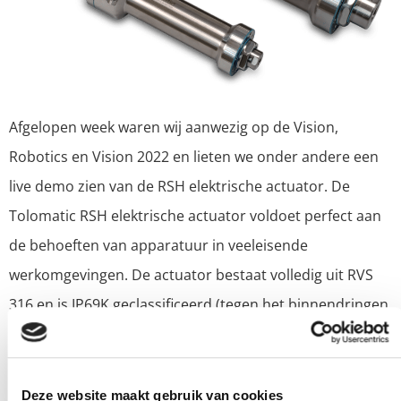
Afgelopen week waren wij aanwezig op de Vision,
Robotics en Vision 2022 en lieten we onder andere een
live demo zien van de RSH elektrische actuator.
De
Tolomatic RSH elektrische actuator voldoet perfect aan
de behoeften van apparatuur in veeleisende
werkomgevingen. De actuator bestaat volledig uit RVS
316 en is IP69K geclassificeerd (tegen het binnendringen
van water en stof). Deze toepassing is dé perfecte
oplossing
voor voedsel- en dranktoepassingen waar
hogere krachten vereist zijn. Denk bijvoorbeeld aan
Deze website maakt gebruik van cookies