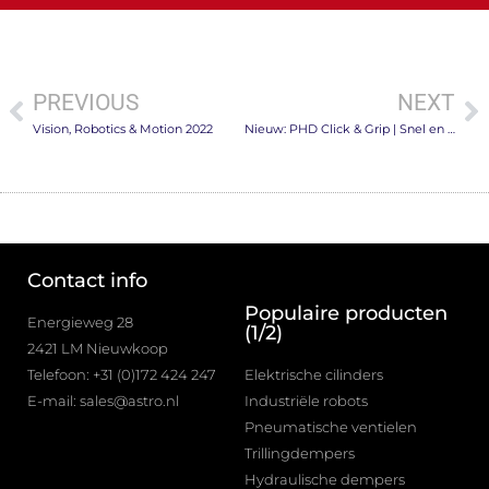
PREVIOUS
NEXT
Vision, Robotics & Motion 2022
Nieuw: PHD Click & Grip | Snel en efficiënt wisselen van gereedschappen!
Contact info
Populaire producten
Energieweg 28
(1/2)
2421 LM Nieuwkoop
Telefoon: +31 (0)172 424 247
Elektrische cilinders
E-mail: sales@astro.nl
Industriële robots
Pneumatische ventielen
Trillingdempers
Hydraulische dempers