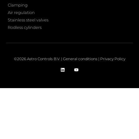
Clamping
Air regulation
Stainless steel valves
Rodless cylinders
©2026 Astro Controls B.V. |
General conditions
|
Privacy Policy