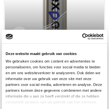
Expel Compressed Air Filters
Deze website maakt gebruik van cookies
READ MORE »
We gebruiken cookies om content en advertenties te
personaliseren, om functies voor social media te bieden
en om ons websiteverkeer te analyseren. Ook delen we
31 August 2023
No Comments
informatie over uw gebruik van onze site met onze
partners voor social media, adverteren en analyse. Deze
« Previous
1
2
3
4
5
Next »
partners kunnen deze gegevens combineren met andere
informatie die u aan ze heeft verstrekt of die ze hebben
verzameld op basis van uw gebruik van hun services.
Wide delivery program