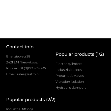
Contact info
Popular products (1/2)
Energieweg 28
2421 LM Nieuwkoop
Electric cylinders
Phone: +31 (0)172 424 247
Industrial robots
Email: sales@astro.nl
Pneumatic valves
Vibration isolation
Hydraulic dampers
Popular products (2/2)
Industrial fittings