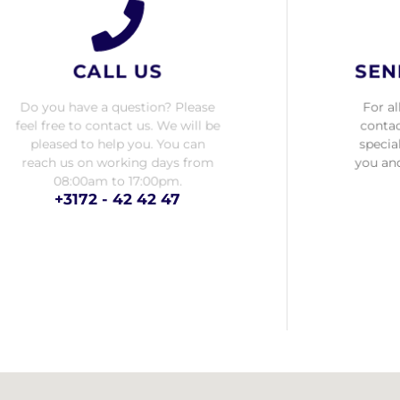
CALL US
SEN
Do you have a question? Please
For al
feel free to contact us. We will be
contac
pleased to help you. You can
specia
reach us on working days from
you and
08:00am to 17:00pm.
+3172 - 42 42 47