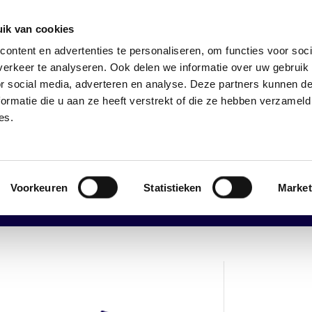
28, 2421 LM Nieuwkoop
ik van cookies
ontent en advertenties te personaliseren, om functies voor soci
erkeer te analyseren. Ook delen we informatie over uw gebruik
Home
About Us
News
Brand
or social media, adverteren en analyse. Deze partners kunnen 
ormatie die u aan ze heeft verstrekt of die ze hebben verzameld
es.
Contact us
We would be happy to help
Voorkeuren
Statistieken
Market