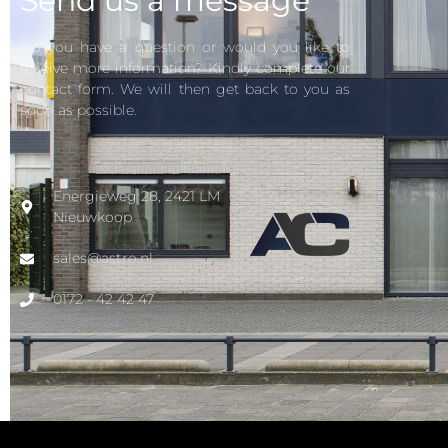
Send us a message
Do you have a question or would you like to
receive more information? Kindly complete our
contact form. We will then get back to you as
soon as possible.
Energieweg 28, 2421 LM
Nieuwkoop
sales@astro.nl
0172 - 42 42 47