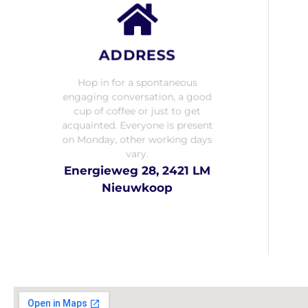
ADDRESS
Hop in for a spontaneous
engaging conversation, a good
cup of coffee or just to get
acquainted. Everyone is present
on Monday, other working days
vary.
Energieweg 28, 2421 LM
Nieuwkoop