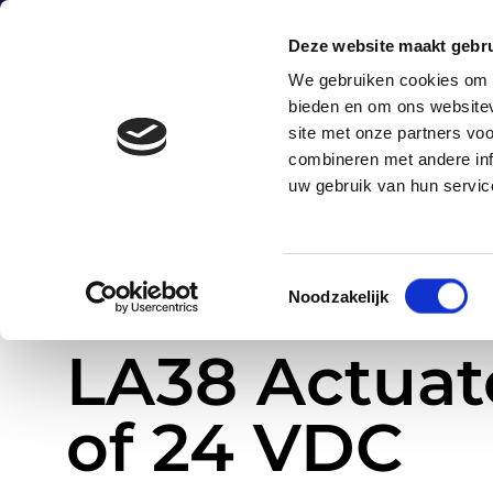
0172-424247
sales@astro.nl
Energieweg 
Deze website maakt gebru
We gebruiken cookies om c
bieden en om ons websitev
H
site met onze partners vo
combineren met andere inf
uw gebruik van hun servic
Toestemmingsselectie
Noodzakelijk
»
LA38 Actuator | RVS – IP67M | 12 of 24 VDC
Home
LA38 Actuato
of 24 VDC