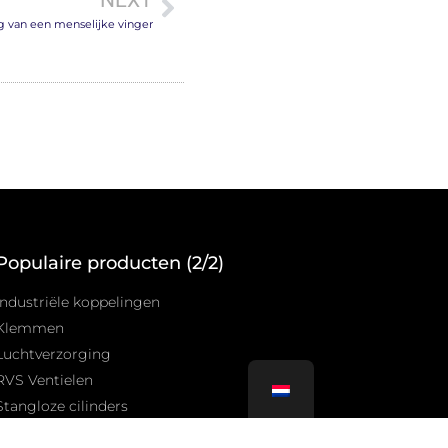
 van een menselijke vinger
Populaire producten (2/2)
Industriële koppelingen
Klemmen
Luchtverzorging
RVS Ventielen
Stangloze cilinders