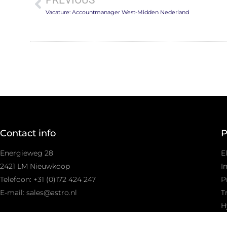
Vacature: Accountmanager West-Midden Nederland
Contact info
P
Energieweg 28
E
2421 LM Nieuwkoop
I
Telefoon: +31 (0)172 424 247
P
E-mail: sales@astro.nl
T
H