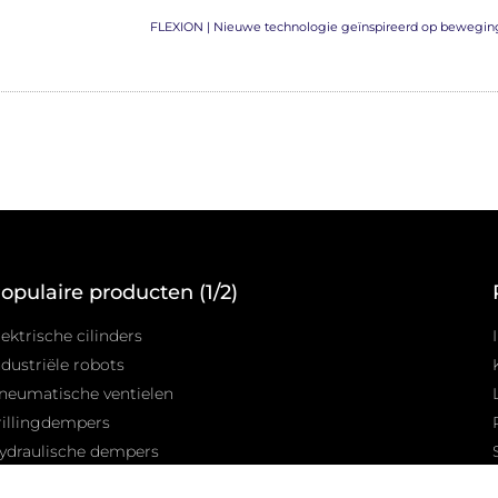
FLEXION | Nieuwe technologie geïnspireerd op beweging
opulaire producten (1/2)
lektrische cilinders
ndustriële robots
neumatische ventielen
rillingdempers
ydraulische dempers