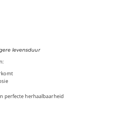
gere levensduur
n:
orkomt
osie
en perfecte herhaalbaarheid