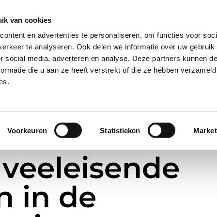
28, 2421 LM Nieuwkoop
ik van cookies
ontent en advertenties te personaliseren, om functies voor soci
erkeer te analyseren. Ook delen we informatie over uw gebruik
ome
Over Ons
Nieuws
Merken
or social media, adverteren en analyse. Deze partners kunnen 
ormatie die u aan ze heeft verstrekt of die ze hebben verzameld
es.
Voorkeuren
Statistieken
Market
ie
 veeleisende
n in de