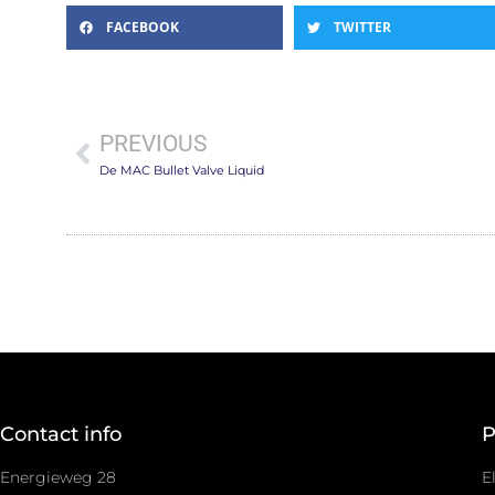
FACEBOOK
TWITTER
PREVIOUS
De MAC Bullet Valve Liquid
Contact info
P
Energieweg 28
E