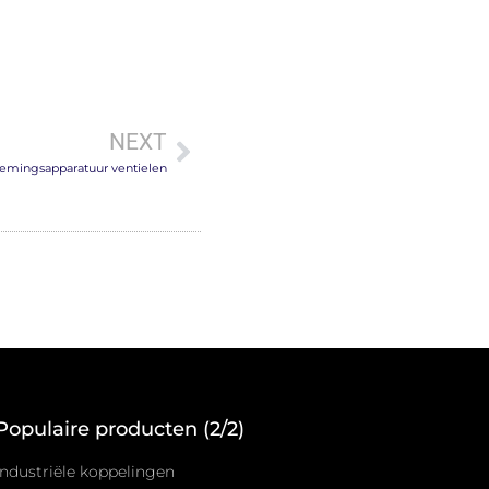
NEXT
emingsapparatuur ventielen
Populaire producten (2/2)
Industriële koppelingen