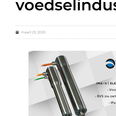
voedselindus
maart 23, 2020