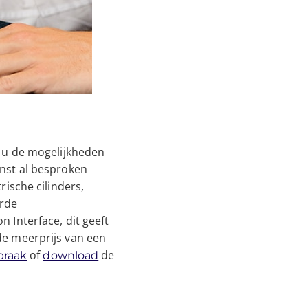
t u de mogelijkheden
nst al besproken
ische cilinders,
erde
 Interface, dit geeft
de meerprijs van een
of
de
praak
download