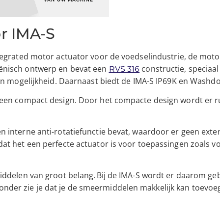
or IMA-S
tegrated motor actuator voor de voedselindustrie, de motor
iënisch ontwerp en bevat een
constructie, speciaa
RVS 316
) een mogelijkheid. Daarnaast biedt de IMA-S IP69K en Was
 een compact design. Door het compacte design wordt er ru
n interne anti-rotatiefunctie bevat, waardoor er geen exte
dat het een perfecte actuator is voor toepassingen zoals v
middelen van groot belang. Bij de IMA-S wordt er daarom g
der zie je dat je de smeermiddelen makkelijk kan toevoeg