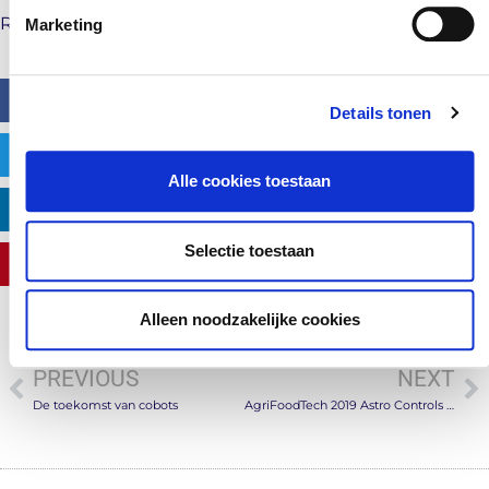
Registratie link
Marketing
FACEBOOK
Details tonen
TWITTER
Alle cookies toestaan
LINKEDIN
Selectie toestaan
PINTEREST
Alleen noodzakelijke cookies
PREVIOUS
NEXT
De toekomst van cobots
AgriFoodTech 2019 Astro Controls aanwezig op AgriFoodTech 2019