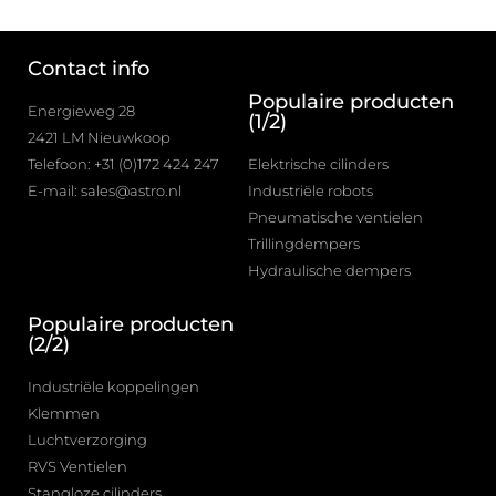
Contact info
Populaire producten
Energieweg 28
(1/2)
2421 LM Nieuwkoop
Telefoon: +31 (0)172 424 247
Elektrische cilinders
E-mail: sales@astro.nl
Industriële robots
Pneumatische ventielen
Trillingdempers
Hydraulische dempers
Populaire producten
(2/2)
Industriële koppelingen
Klemmen
Luchtverzorging
RVS Ventielen
Stangloze cilinders