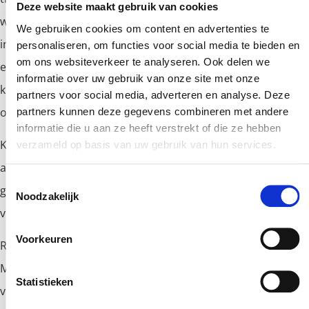
Deze website maakt gebruik van cookies
wereld focust zich steeds meer op robots die makkelijk te
We gebruiken cookies om content en advertenties te
integreren zijn. Daarnaast bewegen we steeds meer
personaliseren, om functies voor social media te bieden en
om ons websiteverkeer te analyseren. Ook delen we
elektrisch aangedreven systemen. Over beide bewegingen
informatie over uw gebruik van onze site met onze
kunnen wij meedenken en u helpen we u graag bij deze
partners voor social media, adverteren en analyse. Deze
overgang.
partners kunnen deze gegevens combineren met andere
informatie die u aan ze heeft verstrekt of die ze hebben
Kom langs voor het zien van de evolutie in de
verzameld op basis van uw gebruik van hun services.
automatiseringsoplossingen, een goede bak koffie, en een
Toestemmingsselectie
goed gesprek over uw actuele projecten en prangende
Noodzakelijk
vraagstukken.
Voorkeuren
Registreren voor een bezoek aan de vision Robotics &
Motion kan nu gratis via onderstaande link. We
Statistieken
verwelkomen u graag op onze stand.