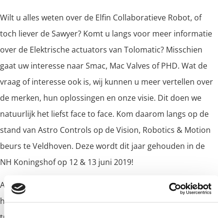
Wilt u alles weten over de Elfin Collaboratieve Robot, of
toch liever de Sawyer? Komt u langs voor meer informatie
over de Elektrische actuators van Tolomatic? Misschien
gaat uw interesse naar Smac, Mac Valves of PHD. Wat de
vraag of interesse ook is, wij kunnen u meer vertellen over
de merken, hun oplossingen en onze visie. Dit doen we
natuurlijk het liefst face to face. Kom daarom langs op de
stand van Astro Controls op de Vision, Robotics & Motion
beurs te Veldhoven. Deze wordt dit jaar gehouden in de
NH Koningshof op 12 & 13 juni 2019!
Astro Controls staat al sinds jaar en dag bekend om de
hoogwaardige pneumatische componenten en de stoot &
trillingstechnologie. Echter bieden wij meer dan dat! De