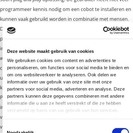
programmeer kennis nodig om een cobot te installeren en
kunnen vaak gebruikt worden in combinatie met mensen.
Dankzij cobots wordt automatisering nog makkelijker en
preciezer. In bijvoorbeeld de auto-, voedsel- of medische
industrie. Maar cobots hebben altijd een uiteinde nodig
Deze website maakt gebruik van cookies
waarmee ze met producten kunnen werken. Zoals vacuum
We gebruiken cookies om content en advertenties te
cups, grijpers, of andere specifieke tools. Nu zijn deze
personaliseren, om functies voor social media te bieden en
om ons websiteverkeer te analyseren. Ook delen we
uiteindes nog met een enkele en dubbele pneumatische
informatie over uw gebruik van onze site met onze
kop verkrijgbaar, maar binnenkort ook volledig elektrisch.
partners voor social media, adverteren en analyse. Deze
partners kunnen deze gegevens combineren met andere
Pneumatische koppen voor cobots zijn vooral goed
informatie die u aan ze heeft verstrekt of die ze hebben
inzetbaar wanneer je product relatief dezelfde grootte en
verzameld op basis van uw gebruik van hun services.
vorm blijven. Ook hebben ze een hogere grijpkracht
vergeleken met de elektrische variant, en zijn ze lichter.
Toestemmingsselectie
Noodzakelijk