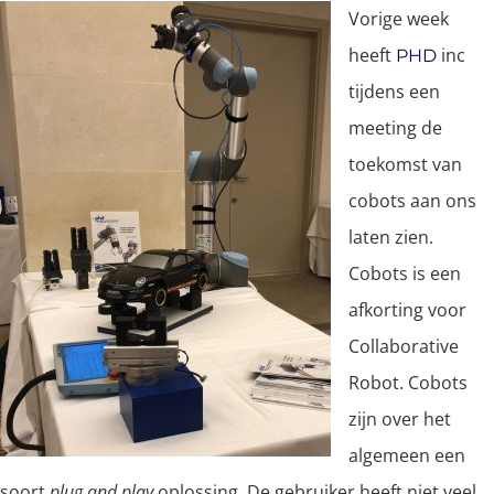
Vorige week
heeft
inc
PHD
tijdens een
meeting de
toekomst van
cobots aan ons
laten zien.
Cobots is een
afkorting voor
Collaborative
Robot. Cobots
zijn over het
algemeen een
soort
plug and play
oplossing. De gebruiker heeft niet veel