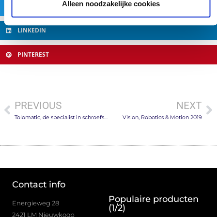
Alleen noodzakelijke cookies
TWITTER
LINKEDIN
PINTEREST
PREVIOUS
NEXT
Tolomatic, de specialist in schroefspindel en drijfriem actuatoren
Vision, Robotics & Motion 2019
Contact info
Populaire producten
Energieweg 28
(1/2)
2421 LM Nieuwkoop