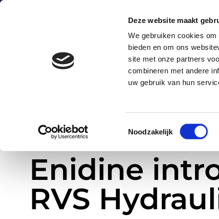
0172-424247
sales@astro.nl
Energieweg 
Deze website maakt gebru
We gebruiken cookies om c
bieden en om ons websitev
H
site met onze partners vo
combineren met andere inf
uw gebruik van hun servic
Toestemmingsselectie
Noodzakelijk
»
Enidine introduceert nieuwe RVS Hydraulische Stootdemper
Home
Enidine int
RVS Hydraul