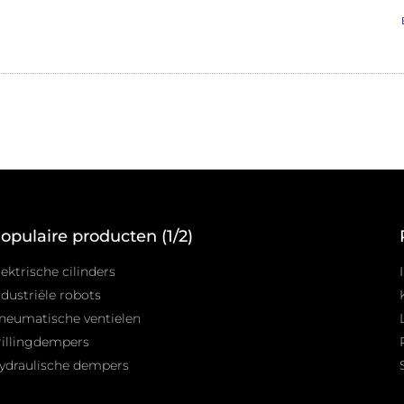
opulaire producten (1/2)
lektrische cilinders
ndustriële robots
neumatische ventielen
rillingdempers
ydraulische dempers