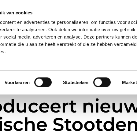
28, 2421 LM Nieuwkoop
ik van cookies
ontent en advertenties te personaliseren, om functies voor soci
erkeer te analyseren. Ook delen we informatie over uw gebruik
ome
Over Ons
Nieuws
Merken
or social media, adverteren en analyse. Deze partners kunnen 
ormatie die u aan ze heeft verstrekt of die ze hebben verzameld
es.
Voorkeuren
Statistieken
Market
roduceert nieu
ische Stootde