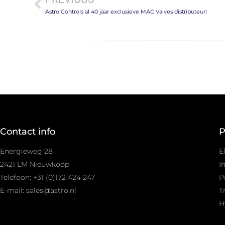
Astro Controls al 40 jaar exclusieve MAC Valves distributeur!
Contact info
P
Energieweg 28
E
2421 LM Nieuwkoop
I
Telefoon: +31 (0)172 424 247
P
E-mail: sales@astro.nl
T
H