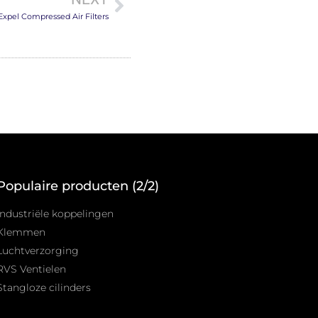
Expel Compressed Air Filters
Populaire producten (2/2)
Industriële koppelingen
Klemmen
Luchtverzorging
RVS Ventielen
Stangloze cilinders