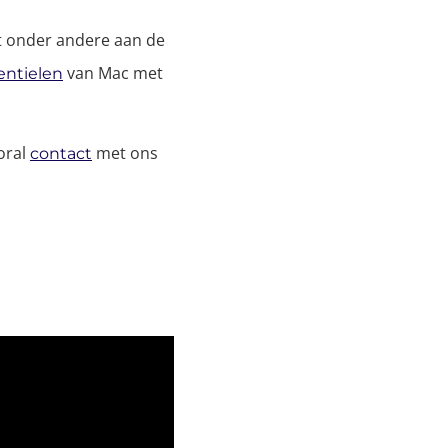
ert onder andere aan de
van Mac met
entielen
oral
met ons
contact