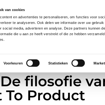
28, 2421 LM Nieuwkoop
ik van cookies
ontent en advertenties te personaliseren, om functies voor soci
erkeer te analyseren. Ook delen we informatie over uw gebruik
ome
Over Ons
Nieuws
Merken
or social media, adverteren en analyse. Deze partners kunnen 
ormatie die u aan ze heeft verstrekt of die ze hebben verzameld
es.
Voorkeuren
Statistieken
Market
ach’
 De filosofie va
t To Product