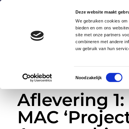
0172-424247
sales@astro.nl
Energieweg 
Deze website maakt gebru
We gebruiken cookies om c
bieden en om ons websitev
H
site met onze partners vo
combineren met andere inf
uw gebruik van hun servic
Toestemmingsselectie
Noodzakelijk
»
Aflevering 1: De filosofie van MAC ‘Project To Product Appro
Home
Aflevering 1:
MAC ‘Projec