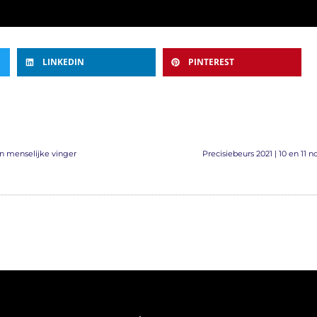
LINKEDIN
PINTEREST
n menselijke vinger
Precisiebeurs 2021 | 10 en 11