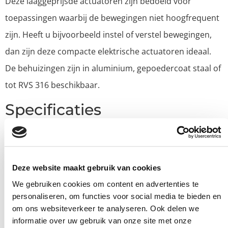
Deze laaggeprijsde actuatoren zijn bedoeld voor
toepassingen waarbij de bewegingen niet hoogfrequent
zijn. Heeft u bijvoorbeeld instel of verstel bewegingen,
dan zijn deze compacte elektrische actuatoren ideaal.
De behuizingen zijn in aluminium, gepoedercoat staal of
tot RVS 316 beschikbaar.
Specificaties
De in-line lineaire actuatoren van de LA-serie hebben
van 16 mm, 26 mm, 35 mm, 38 mm, 45 mm en 52
optie
s
mm diameters. De actuatoren zijn in staat om lasten van
Deze website maakt gebruik van cookies
We gebruiken cookies om content en advertenties te
100N tot 6000N te heffen, te laten zakken, te heffen, te
personaliseren, om functies voor social media te bieden en
duwen en te trekken. De hoogste snelheid is 55 mm/s
om ons websiteverkeer te analyseren. Ook delen we
met slaglengtes van 50 mm tot 400 mm. Op verzoek kan
informatie over uw gebruik van onze site met onze