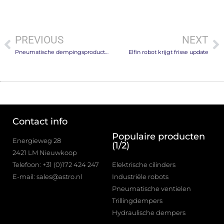
PREVIOUS
NEXT
Pneumatische dempingsproducten van Airpot
Elfin robot krijgt frisse update
Contact info
Populaire producten
Energieweg 28
(1/2)
2421 LM Nieuwkoop
Telefoon: +31 (0)172 424 247
Elektrische cilinders
E-mail: sales@astro.nl
Industriële robots
Pneumatische ventielen
Trillingdempers
Hydraulische dempers