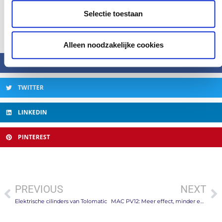
applicatie. Neem vrijblijvend
met ons op of bel
contact
Selectie toestaan
0172-424247.
Alleen noodzakelijke cookies
FACEBOOK
TWITTER
LINKEDIN
PINTEREST
PREVIOUS
NEXT
Elektrische cilinders van Tolomatic
MAC PV12: Meer effect, minder energieverbruik