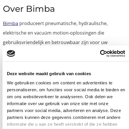
Over Bimba
produceert pneumatische, hydraulische,
Bimba
elektrische en vacuüm motion-oplossingen die
gebruiksvriendelijk en betrouwbaar zijn voor uw
technische uitdagingen. Als onderdeel van IMI precision
zijn ze al 50 jaar actief in de medische industrie.
Onderhoudsarm en
Deze website maakt gebruik van cookies
We gebruiken cookies om content en advertenties te
kosteneffectief
personaliseren, om functies voor social media te bieden en
om ons websiteverkeer te analyseren. Ook delen we
De ventielen bieden een onderhoudsarme en
informatie over uw gebruik van onze site met onze
kosteneffectieve oplossing voor het regelen van
partners voor social media, adverteren en analyse. Deze
partners kunnen deze gegevens combineren met andere
vloeistoffen, gassen, poeders en nog veel meer.
informatie die u aan ze heeft verstrekt of die ze hebben
Daarnaast heeft Bimba met Intellisense meetapparatuur