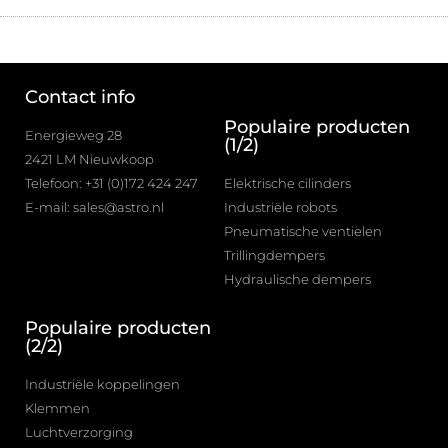
Contact info
Populaire producten
Energieweg 28
(1/2)
2421 LM Nieuwkoop
Telefoon: +31 (0)172 424 247
Elektrische cilinders
E-mail: sales@astro.nl
Industriële robots
Pneumatische ventielen
Trillingdempers
Hydraulische dempers
Populaire producten
(2/2)
Industriële koppelingen
Klemmen
Luchtverzorging