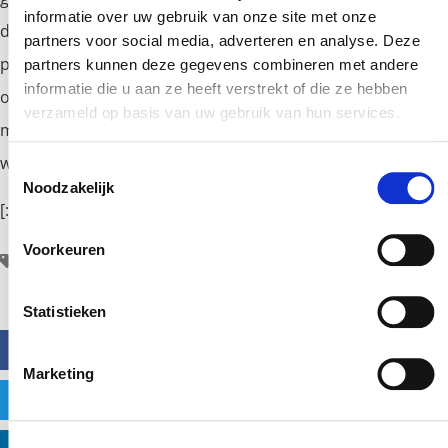
informatie over uw gebruik van onze site met onze
damage the plastic packaging. When vacuum cups are not
partners voor social media, adverteren en analyse. Deze
possible, Joulin will always find a suitable solution. They can
partners kunnen deze gegevens combineren met andere
informatie die u aan ze heeft verstrekt of die ze hebben
offer completely custimized products. If you would like
verzameld op basis van uw gebruik van hun services.
more information please do not hesitate to
us. We
contact
will gladly advise you about the possibilities.
Toestemmingsselectie
Noodzakelijk
[:]
Voorkeuren
JOULIN
Statistieken
FACEBOOK
Marketing
TWITTER