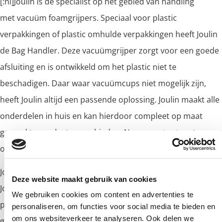
[:nl]Joulin is de specialist op het gebied van handling
met vacuüm foamgrijpers. Speciaal voor plastic
verpakkingen of plastic omhulde verpakkingen heeft Joulin
de Bag Handler. Deze vacuümgrijper zorgt voor een goede
afsluiting en is ontwikkeld om het plastic niet te
beschadigen. Daar waar vacuümcups niet mogelijk zijn,
heeft Joulin altijd een passende oplossing. Joulin maakt alle
onderdelen in huis en kan hierdoor compleet op maat
gemaakte producten aanbieden. Neem
met ons
contact
op voor meer informatie.[:en]
Joulin is a specialist in handling with vacuum foam grippers.
Deze website maakt gebruik van cookies
Joulin created the Bag Handler, especially for plastic
We gebruiken cookies om content en advertenties te
packaging or plastic coated packaging. This vacuum
personaliseren, om functies voor social media te bieden en
om ons websiteverkeer te analyseren. Ook delen we
gripper provides a good seal that is designed to not