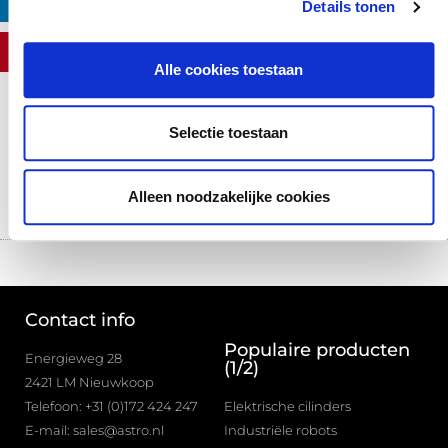
LINKEDIN
Details tonen
PINTEREST
Alle cookies toestaan
Selectie toestaan
PREVIOUS
NEXT
Vaccon Vuilongevoelige vacuüm generators
Mac Valves vacuüm ventielen
Alleen noodzakelijke cookies
Contact info
Populaire producten
Energieweg 28
(1/2)
2421 LM Nieuwkoop
Telefoon: +31 (0)172 424 247
Elektrische cilinders
E-mail: sales@astro.nl
Industriële robots