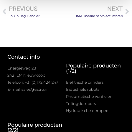
PREVIOUS
NEXT
Joulin Bag Handler
IMA lineaire servo-actuatoren
Contact info
Populaire producten
Energieweg 28
(1/2)
2421 LM Nieuwkoop
Telefoon: +31 (0)172 424 247
Elektrische cilinders
E-mail: sales@astro.nl
Industriële robots
Pneumatische ventielen
Trillingdempers
Hydraulische dempers
Populaire producten
(2/2)