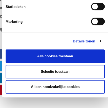
Statistieken
information? Please do not hesitate to
us. We will
contact
gladly advise you about the possibilities.[:]
Marketing
,
,
,
,
,
MAC
VACUUM
VACUUMVENTIEL
VACUUMVENTIELEN
VENTIEL
VENTIELEN
Details tonen
FACEBOOK
Alle cookies toestaan
TWITTER
Selectie toestaan
LINKEDIN
Alleen noodzakelijke cookies
PINTEREST