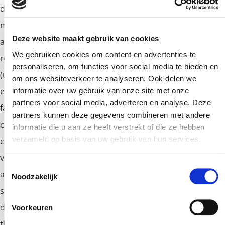
dan
met ons op. We adviseren u graag over de
contact
mogelijkheden.[:en]Since 1948, MAC Valves are known as
Deze website maakt gebruik van cookies
accurate, fast switching pneumatic valves with extremely
We gebruiken cookies om content en advertenties te
repeatable response times. Our large valves by Mac Valves’
personaliseren, om functies voor social media te bieden en
(up to 2 1/2 inch) go up to 8 bar pressure, but are also
om ons websiteverkeer te analyseren. Ook delen we
extremely good for vacuum. With vacuum applications the
informatie over uw gebruik van onze site met onze
partners voor social media, adverteren en analyse. Deze
fast response times offer the advantage that many objects
partners kunnen deze gegevens combineren met andere
can be moved per minute. This is often used in
informatie die u aan ze heeft verstrekt of die ze hebben
verzameld op basis van uw gebruik van hun services.
combination with for instance Delta Robots. Our small
valves by Mac Valves’ are ideal for fast pick & place
Toestemmingsselectie
applications. For instance in the packaging or
Noodzakelijk
semiconductor industry. These valves are very compact,
don’t need any pilot air and their unique design makes
Voorkeuren
them more resistant to contaminant. Do you want more