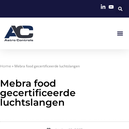
»
Mebra food gecertificeerde luchtslangen
Home
Mebra food
gecertificeerde
luchtslangen