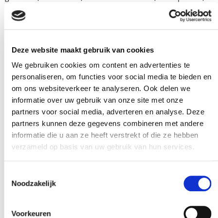
flexibel, sterk, non poreus en makkelijk schoon te
maken. Als kers op de taart letten ze op duurzaamheid
en of het plastic te recyclen is. Double win!
Deze website maakt gebruik van cookies
Gecertificeerde
We gebruiken cookies om content en advertenties te
personaliseren, om functies voor social media te bieden en
luchtslangen
om ons websiteverkeer te analyseren. Ook delen we
informatie over uw gebruik van onze site met onze
heeft een speciale fabriek waar enkel food
Mebra Plastik
partners voor social media, adverteren en analyse. Deze
partners kunnen deze gegevens combineren met andere
gecertificeerde tube producten gefabriceerd worden. Ze
informatie die u aan ze heeft verstrekt of die ze hebben
hebben een breed aanbod aan gecertificeerde
verzameld op basis van uw gebruik van hun services.
luchtslangen voor de voedsel industrie. Of het nu FDA,
Toestemmingsselectie
(EU) No 10/2011, (EU) No 2023/2006, (EC) No 1935/2004,
Noodzakelijk
DM 21.03.1973 moet zijn, Mebra heeft er een slang voor
met de juiste certificering.
Voorkeuren