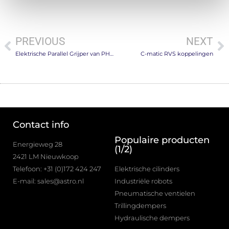
PREVIOUS
NEXT
Elektrische Parallel Grijper van PHD
C-matic RVS koppelingen
Contact info
Populaire producten
Energieweg 28
(1/2)
2421 LM Nieuwkoop
Telefoon: +31 (0)172 424 247
Elektrische cilinders
E-mail: sales@astro.nl
Industriële robots
Pneumatische ventielen
Trillingdempers
Hydraulische dempers