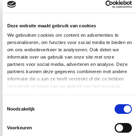
koppeling gemaakt van RVS sterker zijn in vergelijking
met andere materialen en kan het hogere temperaturen
Deze website maakt gebruik van cookies
aan. Verder is het goed om te weten dat RVS
We gebruiken cookies om content en advertenties te
toepassingen over het algemeen iets zwaarder zijn dan
personaliseren, om functies voor social media te bieden en
‘normaal’ staal omdat RVS een hogere dichtheid heeft.
om ons websiteverkeer te analyseren. Ook delen we
informatie over uw gebruik van onze site met onze
Dat gezegd, is het nog steeds belangrijk om elke situatie
partners voor social media, adverteren en analyse. Deze
partners kunnen deze gegevens combineren met andere
individueel te bekijken om de beste keuze te maken als
informatie die u aan ze heeft verstrekt of die ze hebben
het aankomt op welk materiaal koppeling er het beste
verzameld op basis van uw gebruik van hun services.
past. Zo nemen we onder andere gewicht van de
koppeling in acht, de PRE-waarde en de
Toestemmingsselectie
Noodzakelijk
omstandigheden waarom de koppeling moet
functioneren (bijvoorbeeld binnen of buiten). Wilt u
Voorkeuren
meer informatie? Wij komen graag langs en denken