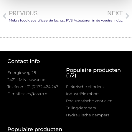
PREVIOUS
NEXT
Mebra food gecertificeerde luchtslangen
RVS Actuatoren in de voedselindustrie
Contact info
Populaire producten
Energieweg 28
(1/2)
2421 LM Nieuwkoop
Telefoon: +31 (0)172 424 247
Elektrische cilinders
E-mail: sales@astro.nl
Industriële robots
Pneumatische ventielen
Trillingdempers
Hydraulische dempers
Populaire producten