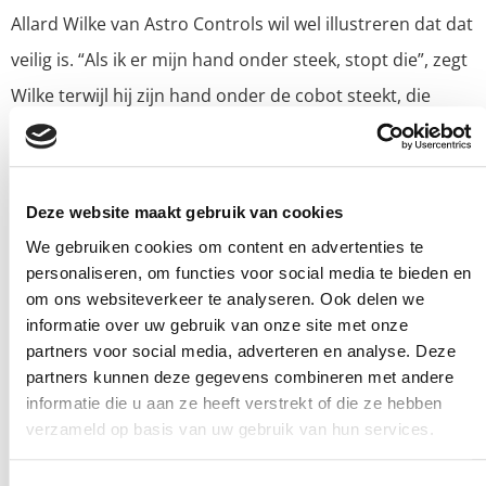
Allard Wilke van Astro Controls wil wel illustreren dat dat
veilig is. “Als ik er mijn hand onder steek, stopt die”, zegt
Wilke terwijl hij zijn hand onder de cobot steekt, die
meteen stopt met zijn taak. Zo gauw Wilke zijn hand
terugtrekt, gaat het apparaat verder met zijn
bezigheden.
Deze website maakt gebruik van cookies
We gebruiken cookies om content en advertenties te
De Sawyer cobot die Wilke aanprijst in zijn stand, is van
personaliseren, om functies voor social media te bieden en
Amerikaanse makelij en pas twee maanden op de
om ons websiteverkeer te analyseren. Ook delen we
Nederlandse markt. DHL in Maastricht heeft er net een
informatie over uw gebruik van onze site met onze
partners voor social media, adverteren en analyse. Deze
aangeschaft om de seizoensgebonden drukte op te
partners kunnen deze gegevens combineren met andere
vangen in de logistieke centra. De Sawyer onderscheidt
informatie die u aan ze heeft verstrekt of die ze hebben
verzameld op basis van uw gebruik van hun services.
zich van de anderen op de beurs, omdat hij is voorzien
van een gezichtje. Een schermpje met grote ogen. Niet