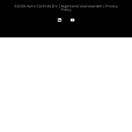
©2026 Astro Controls B.V. |
Algemene Voorwaarden
|
Privacy
Policy