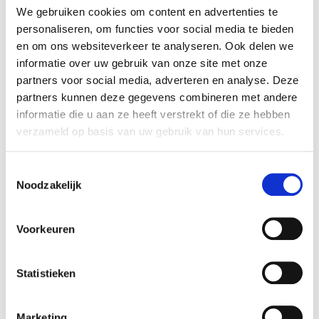
Vacature: Accountmanager Midden-Nederland
We gebruiken cookies om content en advertenties te
personaliseren, om functies voor social media te bieden
Vacature Accountmanager Zuid-Nederland Ben jij op
en om ons websiteverkeer te analyseren. Ook delen we
zoek naar een leuke en uitdagende baan als
informatie over uw gebruik van onze site met onze
Accountmanager? Vind je het leuk om klanten fysiek
te bezoeken, prospects technisch te adviseren en voor
partners voor social media, adverteren en analyse. Deze
een
partners kunnen deze gegevens combineren met andere
informatie die u aan ze heeft verstrekt of die ze hebben
LEES VERDER »
verzameld op basis van uw gebruik van hun services.
5 april 2022
Reacties
Toestemmingsselectie
Noodzakelijk
TOLOMATIC
Voorkeuren
Statistieken
Marketing