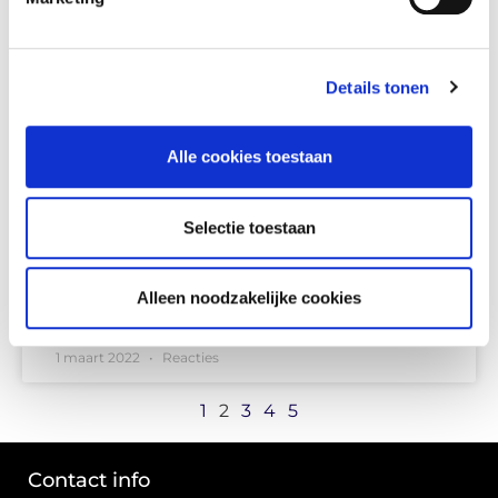
Details tonen
NIEUW: RSH Hygiënische Actuator RVS316 /
IP69K
Alle cookies toestaan
Met de technische componenten van Astro Controls
bieden wij innovatieve oplossingen die een hoge
betrouwbaarheid garanderen. Zo ook Tolomatic’s
Selectie toestaan
nieuwe lijn van hygiënische RSH actuatoren. De RSH
voldoet perfect aan de
Alleen noodzakelijke cookies
LEES VERDER »
1 maart 2022
Reacties
1
2
3
4
5
Contact info