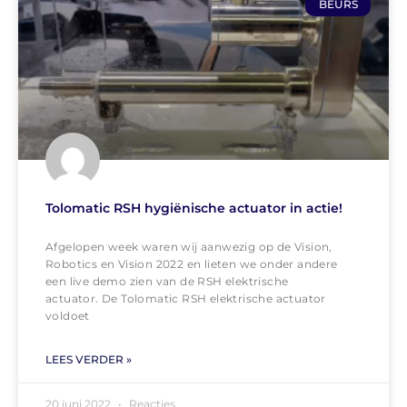
BEURS
Tolomatic RSH hygiënische actuator in actie!
Afgelopen week waren wij aanwezig op de Vision,
Robotics en Vision 2022 en lieten we onder andere
een live demo zien van de RSH elektrische
actuator. De Tolomatic RSH elektrische actuator
voldoet
LEES VERDER »
20 juni 2022
Reacties