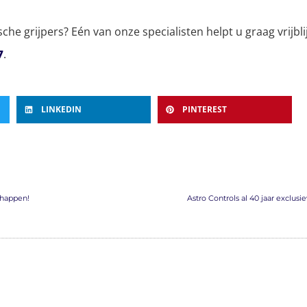
che grijpers? Eén van onze specialisten helpt u graag vrijb
.
7
LINKEDIN
PINTEREST
chappen!
Astro Controls al 40 jaar exclus