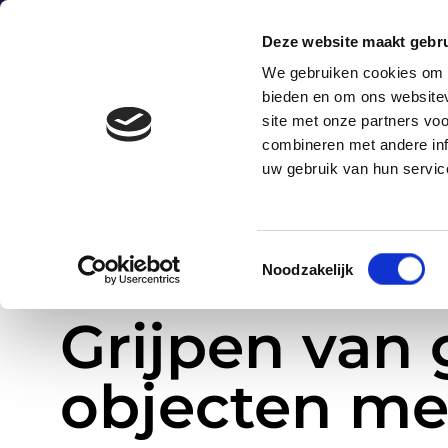
0172-424247
sales@astro.nl
Energieweg 
Deze website maakt gebru
We gebruiken cookies om c
bieden en om ons websitev
H
site met onze partners vo
combineren met andere inf
uw gebruik van hun servic
Toestemmingsselectie
Noodzakelijk
»
Grijpen van grote en zware objecten met de EGRR serie
Home
Grijpen van 
objecten me