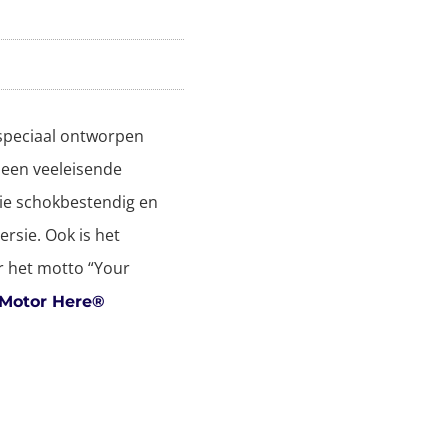
 speciaal ontworpen
 een veeleisende
rie schokbestendig en
rsie. Ook is het
r het motto “Your
 Motor Here®