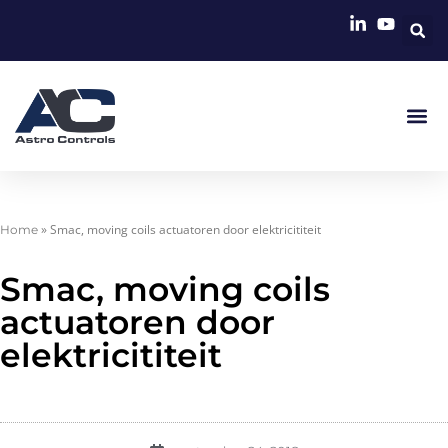
»
Smac, moving coils actuatoren door elektricititeit
Home
Smac, moving coils
actuatoren door
elektricititeit