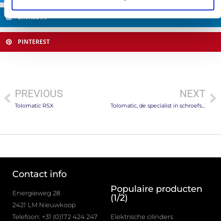
LINKEDIN
PINTEREST
PREVIOUS
NEXT
Tolomatic RSX
Tolomatic, de specialist in schroefspindel en drijfriem actuatoren
Contact info
Populaire producten
Energieweg 28
(1/2)
2421 LM Nieuwkoop
Telefoon: +31 (0)172 424 247
Elektrische cilinders