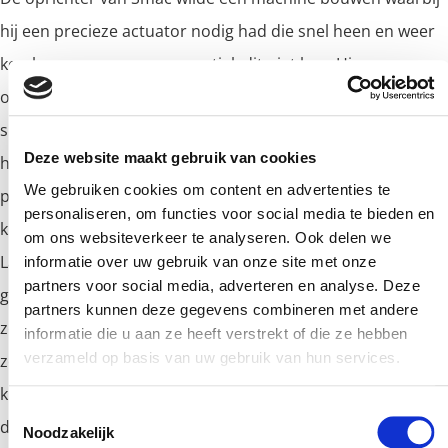
hij een precieze actuator nodig had die snel heen en weer
kon bewegen, waar pneumatiek dit niet kon. Hiervoor
ontwikkelde hij de Smac actuator waarbij een lichtgewicht
spoel beweegt in een magnetisch veld. Door middel van
Deze website maakt gebruik van cookies
het regelen van de stroom en spanning kan deze zeer
We gebruiken cookies om content en advertenties te
precieze bewegingen maken. Zo kan de snelheid en de
personaliseren, om functies voor social media te bieden en
kracht geregeld worden. Hierdoor is bijvoorbeeld het Soft
om ons websiteverkeer te analyseren. Ook delen we
Land principe toepasbaar, dit is in meerdere applicaties te
informatie over uw gebruik van onze site met onze
partners voor social media, adverteren en analyse. Deze
gebruiken. Bij een uitstoottoepassing kan het bijvoorbeeld
partners kunnen deze gegevens combineren met andere
zonder kracht en hoge snelheid naar het product toe,
informatie die u aan ze heeft verstrekt of die ze hebben
verzameld op basis van uw gebruik van hun services.
zodra de controller een weerstand voelt regelt deze de
kracht waardoor deze hoger wordt om het product te
Toestemmingsselectie
duwen. Hierdoor raakt het product niet beschadigd.
Noodzakelijk