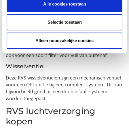
Snelontluchter
Alle cookies toestaan
De RVS snelontluchter biedt een extra flowvraag,
waardoor een actuator extra snel leegstroomt.
Selectie toestaan
Dempers
Alleen noodzakelijke cookies
RVS dempers zorgen bij het gebruik van perslucht dat
het geluidsniveau beperkt blijft. Daarnaast zorgt het
ook voor een soort filter voor vuil van buitenaf.
Wisselventiel
Deze RVS wisselventielen zijn een mechanisch ventiel
voor een OF functie bij een compleet systeem. Dit kan
bijvoorbeeld goed bij een double fault systeem
worden toegepast.
RVS luchtverzorging
kopen