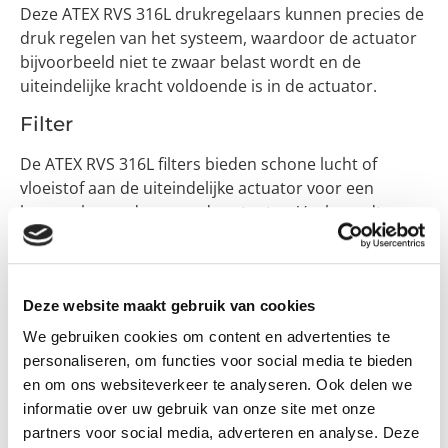
Deze ATEX RVS 316L drukregelaars kunnen precies de
druk regelen van het systeem, waardoor de actuator
bijvoorbeeld niet te zwaar belast wordt en de
uiteindelijke kracht voldoende is in de actuator.
Filter
De ATEX RVS 316L filters bieden schone lucht of
vloeistof aan de uiteindelijke actuator voor een
langere levensduur van de actuator. Vaak wordt een
filter en drukregelaar gecombineerd, dit wordt dan
een ATEX RVS 316L filterreduceer genoemd.
Naaldventiel
Deze website maakt gebruik van cookies
Een RSV 316L naaldventiel regelt de flow of het debiet
We gebruiken cookies om content en advertenties te
van de gas of vloeistof om de snelheid van vullen of
personaliseren, om functies voor social media te bieden
leeglopen van een actuator te regelen.
en om ons websiteverkeer te analyseren. Ook delen we
informatie over uw gebruik van onze site met onze
Terugslagklep
partners voor social media, adverteren en analyse. Deze