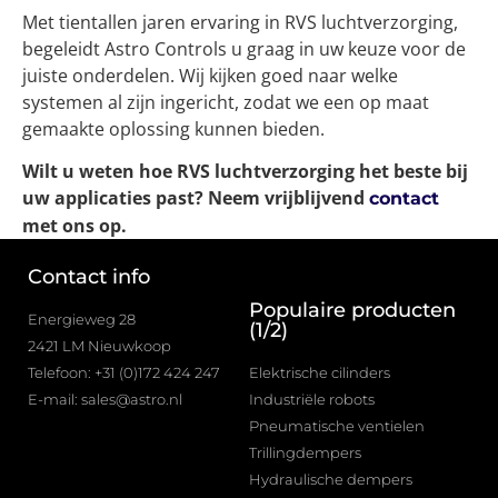
Met tientallen jaren ervaring in RVS luchtverzorging,
begeleidt Astro Controls u graag in uw keuze voor de
juiste onderdelen. Wij kijken goed naar welke
systemen al zijn ingericht, zodat we een op maat
gemaakte oplossing kunnen bieden.
Wilt u weten hoe RVS luchtverzorging het beste bij
uw applicaties past? Neem vrijblijvend
contact
met ons op.
Contact info
Populaire producten
Energieweg 28
(1/2)
2421 LM Nieuwkoop
Telefoon: +31 (0)172 424 247
Elektrische cilinders
E-mail: sales@astro.nl
Industriële robots
Pneumatische ventielen
Trillingdempers
Hydraulische dempers