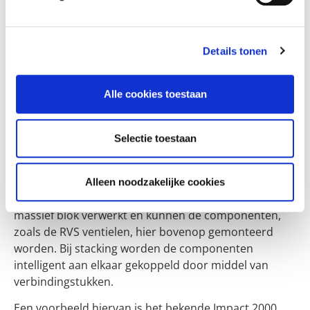
In de olie- en gasindustrie wordt steeds meer
overgegaan op complete systemen met daarin alle
verzorgingscomponenten en ventielen. Van oudsher
Details tonen
wordt veel nog met fittingwerk gedaan, maar
tegenwoordig zijn er ook steeds meer compactere en
Alle cookies toestaan
eenvoudiger te integreren systemen leverbaar. Zo zijn
er deze alternatieven:
Manifold mounted
Selectie toestaan
Stacking
Alleen noodzakelijke cookies
Bij manifold mounted worden de kanalen in een
massief blok verwerkt en kunnen de componenten,
zoals de RVS ventielen, hier bovenop gemonteerd
worden. Bij stacking worden de componenten
intelligent aan elkaar gekoppeld door middel van
verbindingstukken.
Een voorbeeld hiervan is het bekende Impact 2000