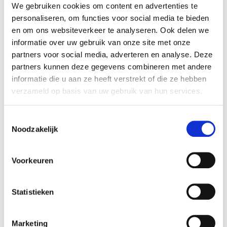
– Statische elektriciteit
We gebruiken cookies om content en advertenties te
– Wrijving metalen
personaliseren, om functies voor social media te bieden
– Impact metalen
en om ons websiteverkeer te analyseren. Ook delen we
– Statische lading
informatie over uw gebruik van onze site met onze
– Warmte
partners voor social media, adverteren en analyse. Deze
partners kunnen deze gegevens combineren met andere
De opbouw is bijvoorbeeld ATEX E Ex ia IIC T6, de
informatie die u aan ze heeft verstrekt of die ze hebben
variatie zit hem in de ia, IIC en T6. Waarbij de ia de
verzameld op basis van uw gebruik van hun services.
beschermingstechniek is, de IIC de variant van de
gasgroep en de T6 is temperatuurklasse.
Toestemmingsselectie
Atex Ventielen
Noodzakelijk
RVS Ventielen zijn leverbaar in alle soorten Atex
Voorkeuren
certificeringen, voor bijvoorbeeld direct op actuators.
Zo zijn er 3/2, 5/2 en 5/3 monostabiel/bistabiel
Statistieken
ventielen. Deze kunnen zowel inline, manifold
mounted of met een namur aansluiting aangesloten
worden.
Marketing