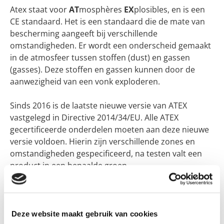
Atex staat voor
AT
mosphères
EX
plosibles, en is een
CE standaard. Het is een standaard die de mate van
bescherming aangeeft bij verschillende
omstandigheden. Er wordt een onderscheid gemaakt
in de atmosfeer tussen stoffen (dust) en gassen
(gasses). Deze stoffen en gassen kunnen door de
aanwezigheid van een vonk exploderen.
Sinds 2016 is de laatste nieuwe versie van ATEX
vastgelegd in Directive 2014/34/EU. Alle ATEX
gecertificeerde onderdelen moeten aan deze nieuwe
versie voldoen. Hierin zijn verschillende zones en
omstandigheden gespecificeerd, na testen valt een
product in een bepaalde groep.
Er zijn verschillende mogelijkheden waarbij er een
vonk zou kunnen ontstaan door elektrostatische
ontlading:
Deze website maakt gebruik van cookies