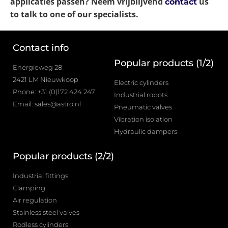
applicaties passen? Neem vrijblijvend
us
contact
to talk to one of our specialists.
Contact info
Popular products (1/2)
Energieweg 28
2421 LM Nieuwkoop
Electric cylinders
Phone: +31 (0)172 424 247
Industrial robots
Email: sales@astro.nl
Pneumatic valves
Vibration isolation
Hydraulic dampers
Popular products (2/2)
Industrial fittings
Clamping
Air regulation
Stainless steel valves
Rodless cylinders