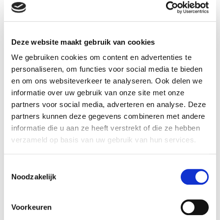
Deze website maakt gebruik van cookies
We gebruiken cookies om content en advertenties te
personaliseren, om functies voor social media te bieden
en om ons websiteverkeer te analyseren. Ook delen we
informatie over uw gebruik van onze site met onze
partners voor social media, adverteren en analyse. Deze
partners kunnen deze gegevens combineren met andere
Vacuüm pomp
informatie die u aan ze heeft verstrekt of die ze hebben
verzameld op basis van uw gebruik van hun services.
Max. vacuümniveau:
90% vacuüm
Max. vacuümflow:
225 L/min
Toestemmingsselectie
Max. luchtverbruik:
385 L/min
Noodzakelijk
Vuilongevoelig:
Nee
Features:
Compacte inbouw
Voorkeuren