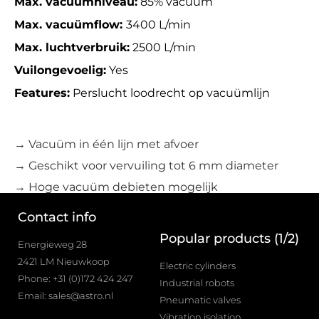
Max. vacuümniveau:
85% vacuüm
Max. vacuümflow:
3400 L/min
Max. luchtverbruik:
2500 L/min
Vuilongevoelig:
Yes
Features:
Perslucht loodrecht op vacuümlijn
→ Vacuüm in één lijn met afvoer
→ Geschikt voor vervuiling tot 6 mm diameter
→ Hoge vacuüm debieten mogelijk
Contact info
Popular products (1/2)
Energieweg 28
2421 LM Nieuwkoop
Electric cylinders
Phone: +31 (0)172 424 247
Industrial robots
Email: sales@astro.nl
Pneumatic valves
Vibration isolation