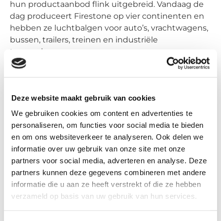
hun productaanbod flink uitgebreid. Vandaag de
dag produceert Firestone op vier continenten en
hebben ze luchtbalgen voor auto’s, vrachtwagens,
bussen, trailers, treinen en industriële
toepassingen.
Air bellows
In 1938, Firestone received the patents on air
Deze website maakt gebruik van cookies
springs, also called 'air suspenders'. Using air, they
We gebruiken cookies om content en advertenties te
ensure that the pressure is distributed, impacts
personaliseren, om functies voor social media te bieden
are absorbed and vibrations are reduced.
en om ons websiteverkeer te analyseren. Ook delen we
Compared to a traditional spring, air bellows have a
informatie over uw gebruik van onze site met onze
longer lifespan, protect material better by better
partners voor social media, adverteren en analyse. Deze
absorbing vibrations and distributing pressure.
partners kunnen deze gegevens combineren met andere
informatie die u aan ze heeft verstrekt of die ze hebben
Do you have any questions about Firestone
verzameld op basis van uw gebruik van hun services.
products, or would you like a consult with one of
our specialists?
contact
one of our specialists. We