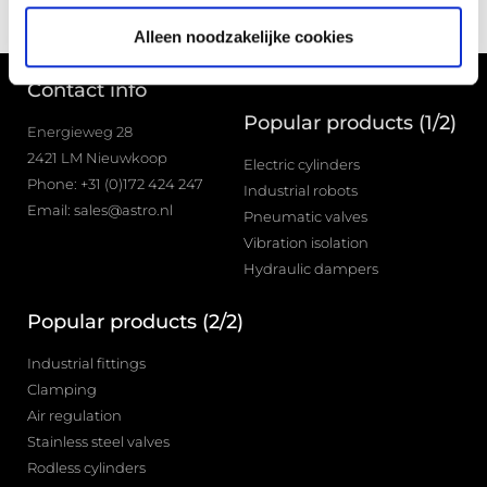
Alleen noodzakelijke cookies
Contact info
Popular products (1/2)
Energieweg 28
2421 LM Nieuwkoop
Electric cylinders
Phone: +31 (0)172 424 247
Industrial robots
Email: sales@astro.nl
Pneumatic valves
Vibration isolation
Hydraulic dampers
Popular products (2/2)
Industrial fittings
Clamping
Air regulation
Stainless steel valves
Rodless cylinders